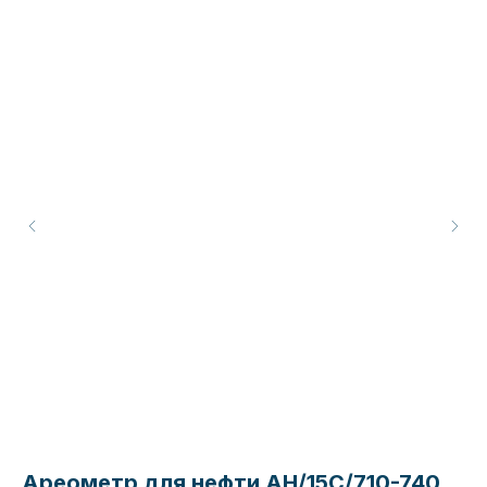
Ареометр для нефти АН/15С/710-740
В