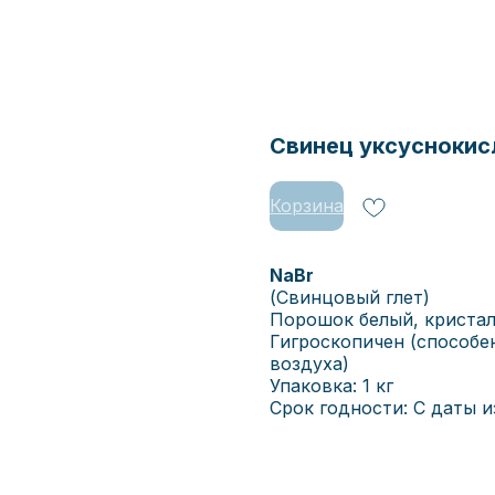
Свинец уксуснокисл
Корзина
NaBr
(Свинцовый глет)
Порошок белый, кристали
Гигроскопичен (способен
воздуха)
Упаковка: 1 кг
Срок годности: С даты из