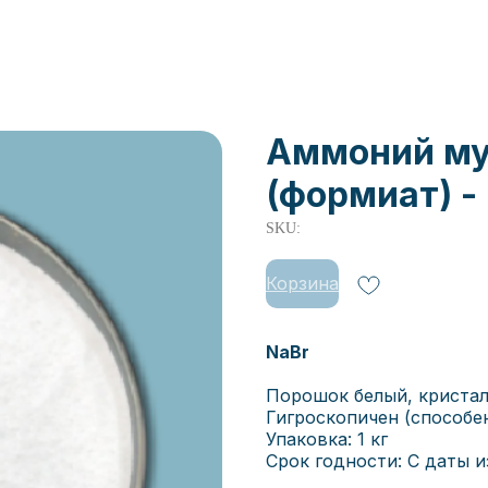
Аммоний му
(формиат) - 
SKU:
Корзина
NaBr
Порошок белый, кристали
Гигроскопичен (способен
Упаковка: 1 кг
Срок годности: С даты из