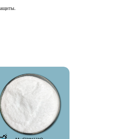
защиты.
.