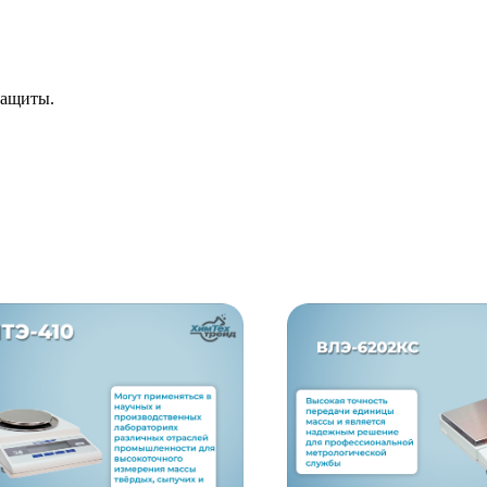
защиты.
.