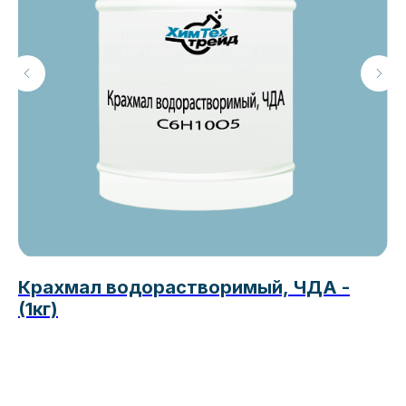
Крахмал водорастворимый, ЧДА -
П
(1кг)
Э
П
16