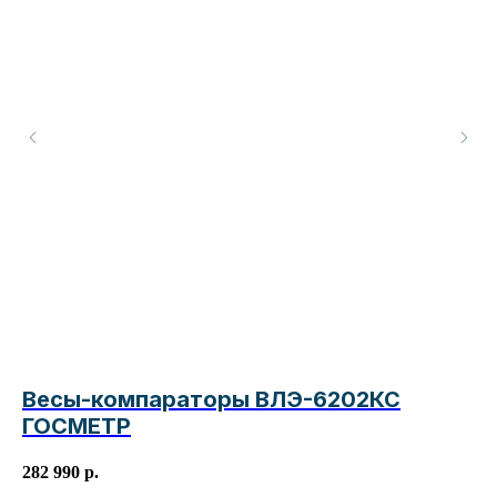
Весы-компараторы ВЛЭ-6202КС
Б
ГОСМЕТР
21
282 990
р.