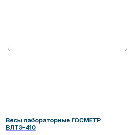
Весы лабораторные ГОСМЕТР
А
ВЛТЭ-410
1 