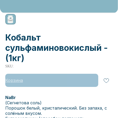
Кобальт
сульфаминовокислый -
(1кг)
SKU:
Корзина
NaBr
(Сегнетова соль)
Порошок белый, кристалический. Без запаха, с
солёным вкусом.