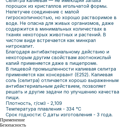
Селитра калиевая — не имеющий запаха
порошок из кристаллов игольчатой формы.
Нелетучее соединение с малой
гигроскопичностью, но хорошо растворимое в
воде. Не опасна для живых организмов, даже
содержится в минимальных количествах в
тканях некоторых животных и растений. В
чистом виде встречается как минкрал
нитрокалит.
Благодаря антибактериальному действию и
некоторым другим свойствам азотнокислый
калий применяется даже в пищепроме.
В пищевой промышленности калиевая селитра
применяется как консервант (E252). Калиевая
соль (селитра) отличается хорошо выраженным
антибактериальным действием, позволяет
решать и другие задачи по улучшению качества
пищи.
Плотность, г/см
- 2,109
3
Температура плавления - 334 °C
Срок годности: С даты изготовления - 3 года.
Применение
Безопасность