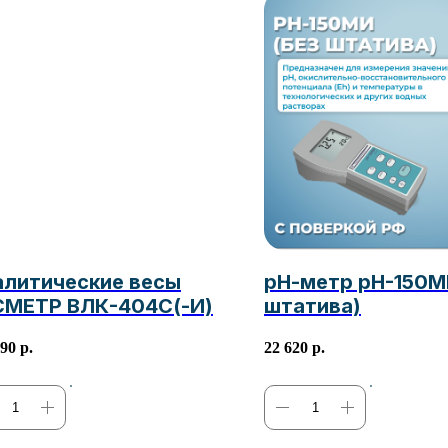
алитические весы
рН-метр pH-150М
СМЕТР ВЛК-404С(-И)
штатива)
990
р.
22 620
р.