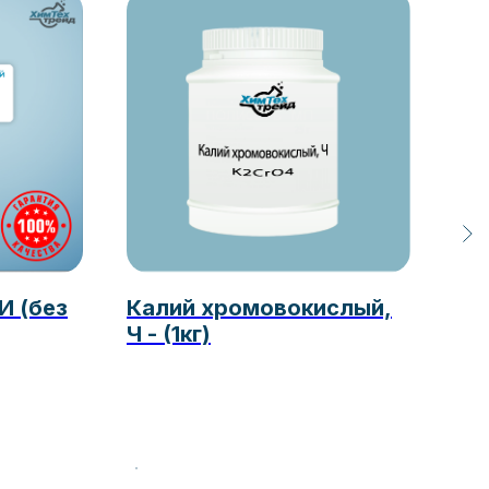
И (без
Калий хромовокислый,
Ко
Ч - (1кг)
ЭК
(2
65 1