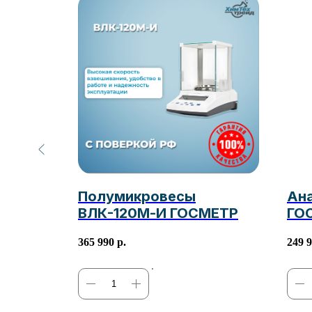
0 со
Полумикровесы
Ан
14/23)
ВЛК-120М-И ГОСМЕТР
ГО
365 990
р.
249 