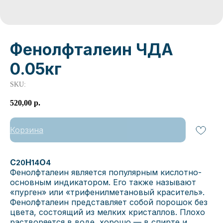
Фенолфталеин ЧДА
0.05кг
SKU:
520,00
р.
Корзина
C
H
O
20
14
4
Фенолфталеин является популярным кислотно-
основным индикатором. Его также называют
«пурген» или «трифенилметановый краситель».
Фенолфталеин представляет собой порошок без
цвета, состоящий из мелких кристаллов. Плохо
растворяется в воде, хорошо — в спирте и