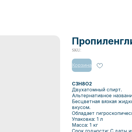
Пропиленглик
SKU:
Корзина
C3H8O2
Двухатомный спирт.
Альтернативное название
Бесцветная вязкая жидк
вкусом.
Обладает гигроскопичес
Упаковка: 1 л
Масса: 1 кг
Срок годности: С даты из