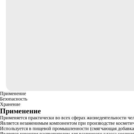
Применение
Безопасность
Хранение
Применение
Применяется практически во всех сферах жизнедеятельности чел
Является незаменимым компонентом при производстве косметич
Используется в пищевой промышленности (смягчающая добавка 
Является хорошим растворителем для различного класса соедин