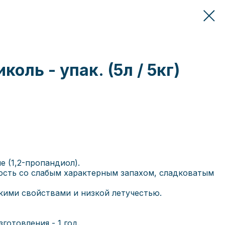
оль - упак. (5л / 5кг)
 (1,2-пропандиол).
ость со слабым характерным запахом, сладковатым
кими свойствами и низкой летучестью.
готовления - 1 год.